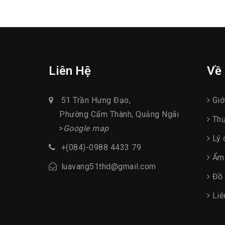
Liên Hệ
Về
51 Trần Hưng Đạo,
Giới
Phường Cẩm Thành, Quảng Ngãi
Thư
>
Google map
Lý 
+(084)-0988 4433 79
Ẩm 
luavang51thd@gmail.com
Đồ 
Liê